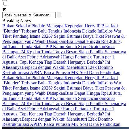
✖
Breaking News
Bukan Sekadar Pindah: Mengapa Kepergian Herry IP Bisa Jadi
‘Blunder’ Terbesar Bulu Tangkis Indonesia Dekade Ini
Lolos War
Tiket Pandang Istana 2026? Segini Estimasi Biaya Tiket Pesawat &
Penginapan yang Wajib Disiapkan
Bisa Dapat Hingga Rp1,8 Juta,
Ini Tanda-Tanda Status PIP Kamu Sudah Siap Dicairkan
Emas
Batangan 74 Kg dan Tanda Tanya Besar: Siapa Pemilik Sebenarnya
di Balik Aset Febrie Adriansyah?
Harga Pertamax Turun per 1
Agustus, Tapi Kenapa Tiap Daerah Harganya Berbeda? Ini
Alasannya
Berpacu dengan Waktu: Menelusuri Efek Domino
Restrukturisasi APBN Pasca-Putusan MK Soal Dana Pendidikan
Bukan Sekadar Pindah: Mengapa Kepergian Herry IP Bisa Jadi
‘Blunder’ Terbesar Bulu Tangkis Indonesia Dekade Ini
Lolos War
Tiket Pandang Istana 2026? Segini Estimasi Biaya Tiket Pesawat &
Penginapan yang Wajib Disiapkan
Bisa Dapat Hingga Rp1,8 Juta,
Ini Tanda-Tanda Status PIP Kamu Sudah Siap Dicairkan
Emas
Batangan 74 Kg dan Tanda Tanya Besar: Siapa Pemilik Sebenarnya
di Balik Aset Febrie Adriansyah?
Harga Pertamax Turun per 1
Agustus, Tapi Kenapa Tiap Daerah Harganya Berbeda? Ini
Alasannya
Berpacu dengan Waktu: Menelusuri Efek Domino
Restrukturisasi APBN Pasca-Putusan MK Soal Dana Pendidikan