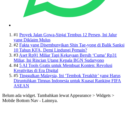
#1
Proyek Jalan Gowa-Sinjai Tembus 12 Persen, Ini Jalur
yang Diklaim Mulus
#2
Fakta yang Disembunyikan Shin Tae-yong di Balik Sanksi
10 Tahun KFA, Demi Lindungi Pemain?
#3
Aset Rp91 Miliar Tapi Kekayaan Bersih ‘Cuma’ Rp31
Miliar, Ini Rincian Utang Kepala BGN Sudaryono
#4
5 AI Tools Gratis untuk Membuat Konten: Revolusi
Kreativitas di Era Digital
#5
Tinggalkan Malaysia, Ini ‘Tembok Terakhir’ yang Harus
Diruntuhkan Timnas Indonesia untuk Kuasai Ranking FIFA
ASEAN
Belum ada widget. Tambahkan lewat Appearance > Widgets >
Mobile Bottom Nav - Lainnya.