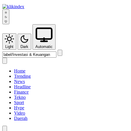
Light
Dark
Automatic
Home
Trending
News
Headline
Finance
Tekno
Sport
Hype
Video
Daerah