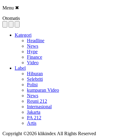
Menu
✖
Otomatis
Kategori
Headline
News
Hype
Finance
Video
Label
Hiburan
Selebriti
Polisi
kumparan Video
News
Reuni 212
Internasional
Jakarta
PA 212
Artis
Copyright ©2026 klikindex All Rights Reserved